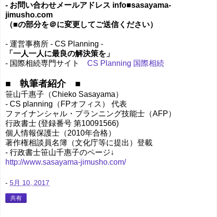
- お問い合わせメールアドレス info■sasayama-
jimusho.com
（■の部分を＠に変更してご送信ください）
- 運営事務所 - CS Planning -
「一人一人に最良の解決策を」
- 国際相続専門サイト
CS Planning 国際相続
■ 執筆者紹介 ■
笹山千惠子（Chieko Sasayama）
- CS planning（FPオフィス） 代表
ファイナンシャル・プランニング技能士（AFP）
行政書士 (登録番号 第10091566)
個人情報保護士（2010年合格）
著作権相談員名簿（文化庁等に提出）登載
- 行政書士笹山千惠子のページ↓
http://www.sasayama-jimusho.com/
-
5月 10, 2017
共有