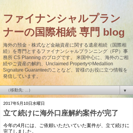
ファイナンシャルプラン
ナーの国際相続 専門 blog
海外の預金・株式など金融資産に関する遺産相続（国際相
続）を専門とするファイナンシャルプランニング（FP）事
務所 CS Planning のブログです。 米国中心に、海外のご相
続やご資産の解約、Unclaimed PropertyやMedallion
Signature Guaranteeのことなど、皆様のお役に立つ情報を
発信しています。
▼
2017年5月10日水曜日
立て続けに海外口座解約案件が完了
今年の4月には、ご依頼いただいていた案件が、立て続けに
完了しました。