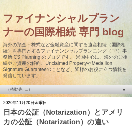
ファイナンシャルプラン
ナーの国際相続 専門 blog
海外の預金・株式など金融資産に関する遺産相続（国際相
続）を専門とするファイナンシャルプランニング（FP）事
務所 CS Planning のブログです。 米国中心に、海外のご相
続やご資産の解約、Unclaimed PropertyやMedallion
Signature Guaranteeのことなど、皆様のお役に立つ情報を
発信しています。
▼
2020年11月20日金曜日
日本の公証（Notarization）とアメリ
カの公証（Notarization）の違い