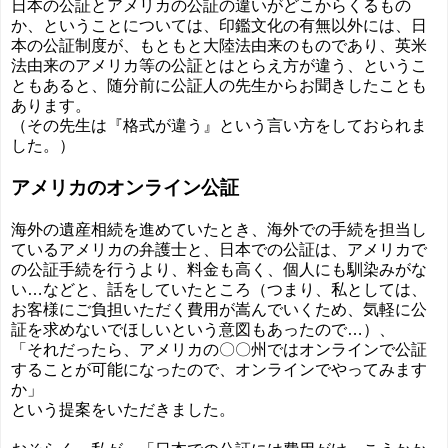
日本の公証とアメリカの公証の違いがどこからくるもの
か、ということについては、印鑑文化の有無以外には、日
本の公証制度が、もともと大陸法由来のものであり、英米
法由来のアメリカ等の公証とはとらえ方が違う、というこ
ともあると、随分前に公証人の先生からお聞きしたことも
あります。
（その先生は『格式が違う』という言い方をしておられま
した。）
アメリカのオンライン公証
海外の遺産相続を進めていたとき、海外での手続を担当し
ているアメリカの弁護士と、日本での公証は、アメリカで
の公証手続を行うより、料金も高く、個人にも馴染みがな
い…などと、話をしていたところ（つまり、私としては、
お客様にご負担いただく費用が嵩んでいくため、気軽に公
証を求めないでほしいという意図もあったので…）、
「それだったら、アメリカの〇〇州ではオンラインで公証
することが可能になったので、オンラインでやってみます
か」
という提案をいただきました。