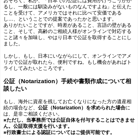
おそらく、私が、「日本での公証には費用がけっこうかか
るし、一般には馴染みがないものなんですよね」と伝えた
ことを受けて、アメリカではそれに比べて安価である
し…、ということでの提案であったかと思います。
ありがたいことですが、時差があること、言語の壁がある
こと、そして、高齢のご相続人様がオンラインで対応する
こと諸々を加味し、やはり日本で公証を取得することにし
ました。
しかし、もし、日本にいながらにして、オンラインでアメ
リカで公証が取れたら、便利ですね。もし機会があればト
ライしてみたいところです。
公証（Notarization）手続や書類作成について相
談したい
もし、海外に資産を残してお亡くなりになった方の遺産相
続の場合など、
公証（Notarization）を求められた場合
に
は、是非ご相談ください。
※ただし、当事務所では公証自体を付与することはできませ
ん。公証取得支援を行います。
※行政書士による認証についてはご提供可能です。